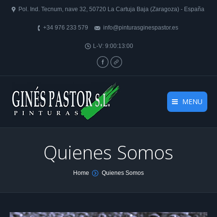
Pol. Ind. Tecnum, nave 32, 50720 La Cartuja Baja (Zaragoza) - España
+34 976 233 579
info@pinturasginespastor.es
L-V: 9:00:13:00
Facebook
Website
MENU
Quienes Somos
You are here:
Home
Quienes Somos